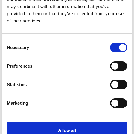
may combine it with other information that you’ve
EAN
4260195040878
provided to them or that they’ve collected from your use
of their services.
Consent
Necessary
Selection
Merk:
Maelson
Maelson Hondenstretcher, Soft Bed
Preferences
71
Kies uw uitvoering
Statistics
Marketing
€99,99
Op voorraad
Allow all