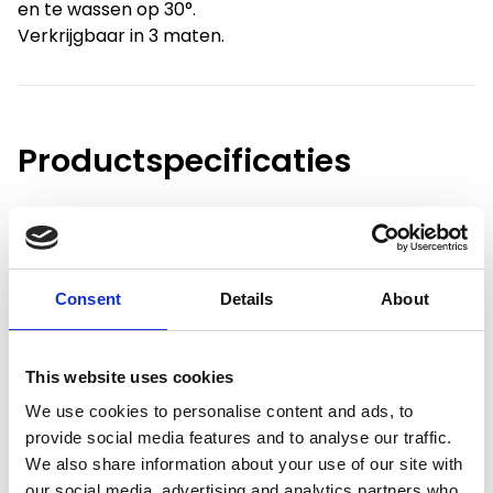
en te wassen op 30°.
Verkrijgbaar in 3 maten.
Productspecificaties
Hoogte
29 cm
Breedte
71 cm
Consent
Details
About
Diepte
71 cm
Gewicht
6.3 kg
This website uses cookies
We use cookies to personalise content and ads, to
Voorraad
3
provide social media features and to analyse our traffic.
We also share information about your use of our site with
Artikelcode
15468
our social media, advertising and analytics partners who