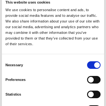
This website uses cookies
Voor 15:00 besteld,
zelfde werkdag verzonden
We use cookies to personalise content and ads, to
€54,95
provide social media features and to analyse our traffic.
We also share information about your use of our site with
In winkelwagen
our social media, advertising and analytics partners who
may combine it with other information that you’ve
provided to them or that they’ve collected from your use
Sjef's Cuisine
of their services.
Sjef's Cuisine Hondenbrok
Regular Senior
Consent
Necessary
Selection
Op voorraad
Voor 15:00 besteld,
zelfde werkdag verzonden
Preferences
€49,95
Statistics
In winkelwagen