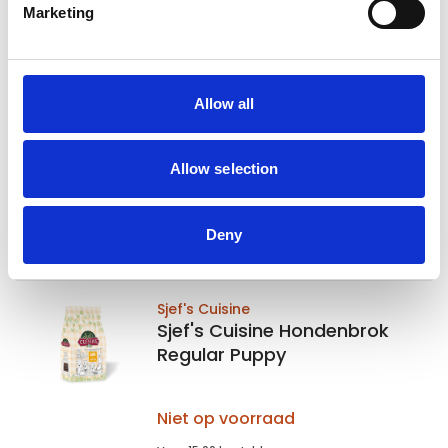
Marketing
Sjef's Cuisine
Sjef's Cuisine Hondenbrok
Regular Adult
Allow all
Niet op voorraad
Voor 15:00 besteld,
Allow selection
zelfde werkdag verzonden
€49,95
Deny
In winkelwagen
Sjef's Cuisine
Sjef's Cuisine Hondenbrok
Regular Puppy
Niet op voorraad