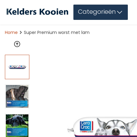
Categorieën
Home
Super Premium worst met lam