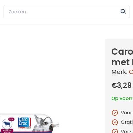
Caro
met
Merk:
C
€3,29
Op voor
Voor
Grat
Verz