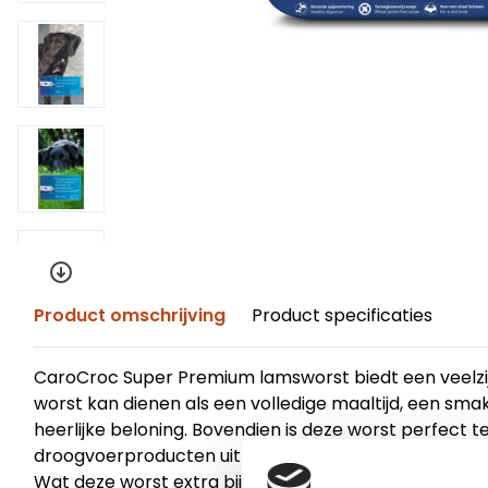
Product omschrijving
Product specificaties
CaroCroc Super Premium lamsworst biedt een veelzij
worst kan dienen als een volledige maaltijd, een smake
heerlijke beloning. Bovendien is deze worst perfec
droogvoerproducten uit onze gouden Super Premium l
Wat deze worst extra bijzonder maakt, is de toevoeg