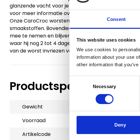
glanzende vacht voor je trouwe metgezel. Wil je ook 
voor meer informatie over dit product.
Consent
Onze CaroCroc worsten zijn 100% natuurlijk en bevat
smaakstoffen. Bovendien zijn ze volledig vrij van tar
mee te nemen en blijven goed houdbaar. Na opening 
This website uses cookies
waar hij nog 2 tot 4 dagen vers blijft. En als je je hon
We use cookies to personalis
van de worst invriezen voor later gebruik.
information about your use of
other information that you’ve
Consent
Productspecificaties
Necessary
Selection
Gewicht
0.4 kg
Voorraad
7
Deny
Artikelcode
800795A