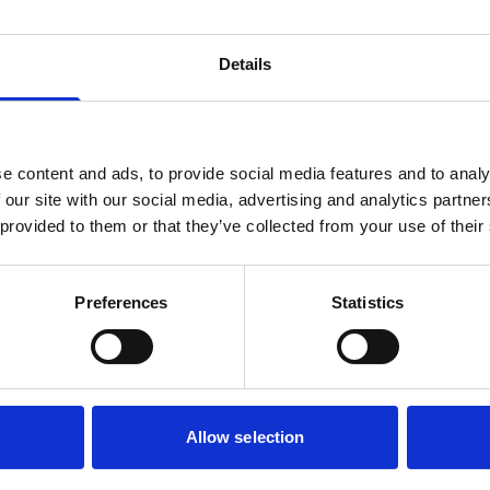
de variant met kip proberen? Klik dan hier
Details
ten geen kunstmatige geur-, kleur- en
wegluten. Deze handige worsten zijn makkelijk
bewaar je de worst eenvoudig in de koelkast,
d kleinere porties geeft, kun je gerust een deel
e content and ads, to provide social media features and to analy
 our site with our social media, advertising and analytics partn
 provided to them or that they’ve collected from your use of their
Preferences
Statistics
Allow selection