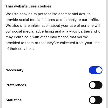
This website uses cookies
De-Tail
We use cookies to personalise content and ads, to
De-Tail Runderkophuidplaten
provide social media features and to analyse our traffic.
3-Pack
We also share information about your use of our site with
our social media, advertising and analytics partners who
may combine it with other information that you’ve
Op voorraad
provided to them or that they’ve collected from your use
Voor 15:00 besteld,
of their services.
zelfde werkdag verzonden
€10,95
Consent
In winkelwagen
Necessary
Selection
Flamingo
Preferences
Flamingo Nature snack
everzwijnenhuid 200gr
Statistics