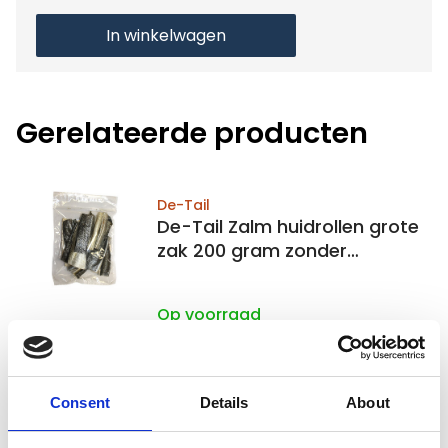
In winkelwagen
Gerelateerde producten
De-Tail
De-Tail Zalm huidrollen grote
zak 200 gram zonder
toevoegingen
Op voorraad
Voor 15:00 besteld,
zelfde werkdag verzonden
€7,99
Consent
Details
About
In winkelwagen