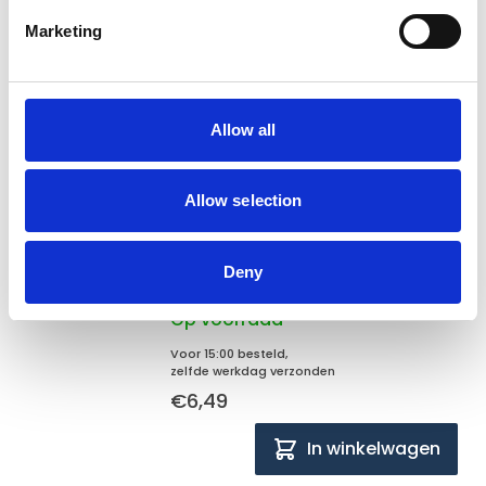
Op voorraad
Marketing
Voor 15:00 besteld,
zelfde werkdag verzonden
€6,99
In winkelwagen
Allow all
Flamingo
Allow selection
Flamingo Nature snack
eendennekken 150gr
Deny
Op voorraad
Voor 15:00 besteld,
zelfde werkdag verzonden
€6,49
In winkelwagen