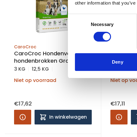
other information that you’ve
Consent
Necessary
Selection
CaroCroc
CaroCroc
CaroCroc Hondenvoer,
CaroCroc
hondenbrokken Graan vrij
hondenbr
Deny
Support
3 KG
12,5 KG
12,5 KG
3
Niet op voorraad
Niet op vo
€17,62
€17,11
In winkelwagen