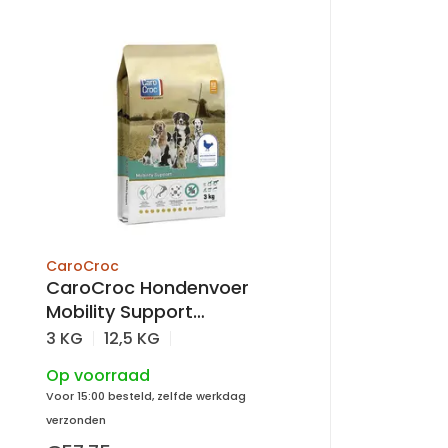
CaroCroc
CaroCroc Hondenvoer
Mobility Support
hondenbrokken
3 KG
12,5 KG
Op voorraad
Voor 15:00 besteld, zelfde werkdag
verzonden