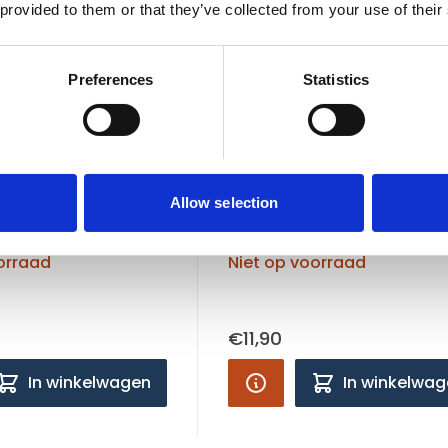
 provided to them or that they’ve collected from your use of their
Preferences
Statistics
CaroCroc
 Hondenvoer,
CaroCroc Hondenvoer,
okken Skin
hondenbrokken Hig
Allow selection
 KG
12,5 KG
3 KG
orraad
Niet op voorraad
€11,90
In winkelwagen
In winkelwa