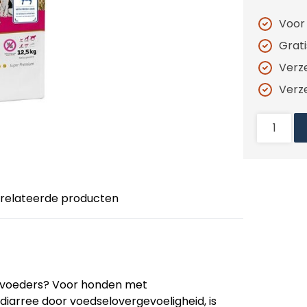
Voor
Grat
Verz
Verz
relateerde producten
nvoeders? Voor honden met
arree door voedselovergevoeligheid, is