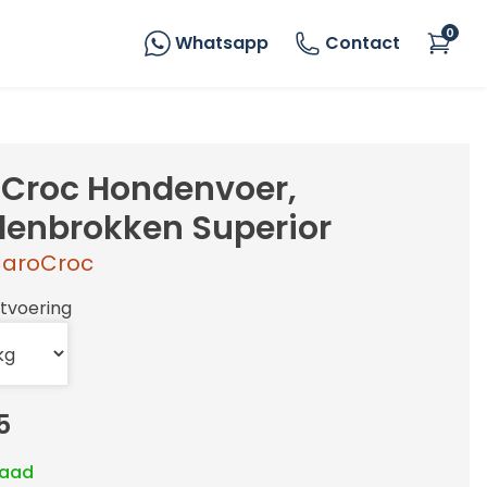
0
Whatsapp
Contact
Croc Hondenvoer,
enbrokken Superior
aroCroc
itvoering
5
raad