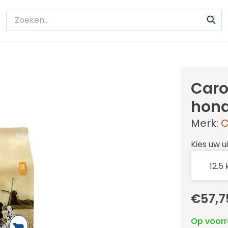
Caro
hond
Merk:
C
Kies uw u
€57,7
Op voor