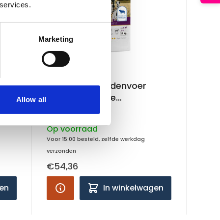
 services.
Marketing
CaroCroc
CaroCroc Hondenvoer
h Energy
Senior Sensitive
Allow all
hondenbrokken
12,5 KG
Op voorraad
Voor 15:00 besteld, zelfde werkdag
verzonden
€54,36
gen
In winkelwagen