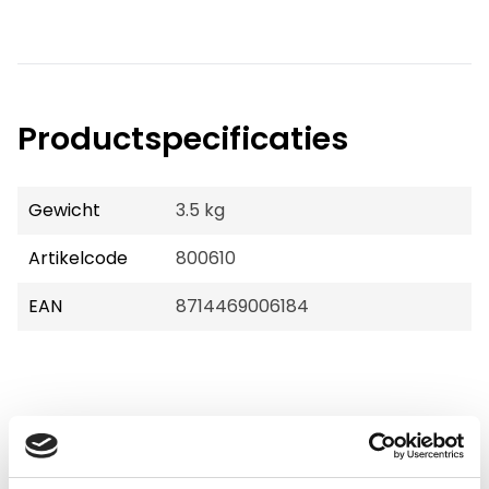
Productspecificaties
Gewicht
3.5 kg
Artikelcode
800610
EAN
8714469006184
Merk:
CaroCroc