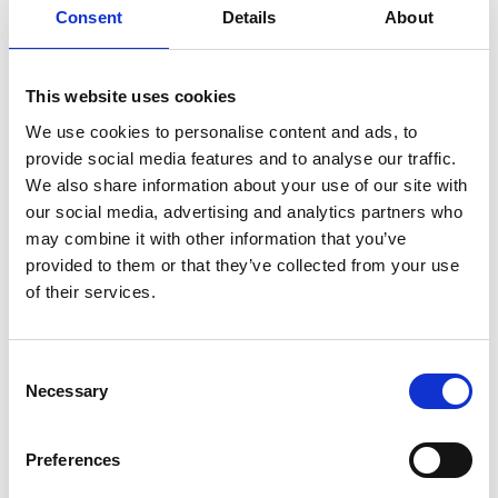
CaroCroc Hondenvoer,
Consent
Details
About
hondenbrokken High Energy
Kies uw uitvoering
This website uses cookies
We use cookies to personalise content and ads, to
provide social media features and to analyse our traffic.
We also share information about your use of our site with
€11,90
our social media, advertising and analytics partners who
Niet op voorraad
may combine it with other information that you’ve
provided to them or that they’ve collected from your use
Voor 15.00 uur besteld dezelfde werkdag
of their services.
verzonden
Gratis verzending vanaf €50,-
Consent
Verzending €5,95 Nederland
Necessary
Selection
Verzending €7,95 België
Preferences
In winkelwagen