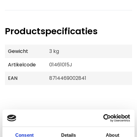
Productspecificaties
Gewicht
3 kg
Artikelcode
01461015J
EAN
8714469002841
Merk:
CaroCroc
CaroCroc Hondenvoer,
Consent
Details
About