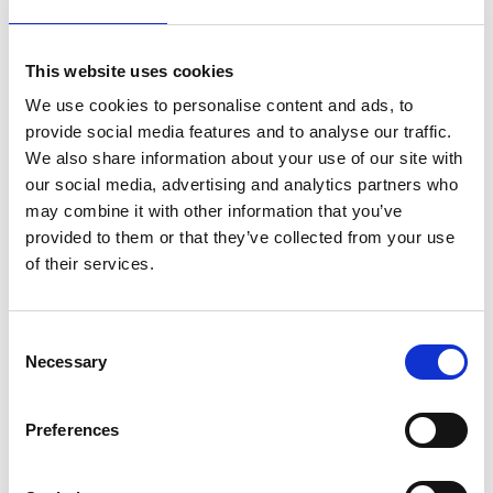
hondenbrokken Puppy Large
Kies uw uitvoering
This website uses cookies
We use cookies to personalise content and ads, to
provide social media features and to analyse our traffic.
We also share information about your use of our site with
€11,76
our social media, advertising and analytics partners who
Niet op voorraad
may combine it with other information that you’ve
provided to them or that they’ve collected from your use
Voor 15.00 uur besteld dezelfde werkdag
of their services.
verzonden
Gratis verzending vanaf €50,-
Consent
Verzending €5,95 Nederland
Necessary
Selection
Verzending €7,95 België
Preferences
In winkelwagen