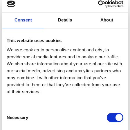
Verzending €5,95 Nederland
Verzending €7,95 België
Consent
Details
About
In winkelwagen
This website uses cookies
We use cookies to personalise content and ads, to
Gerelateerde producten
provide social media features and to analyse our traffic.
We also share information about your use of our site with
our social media, advertising and analytics partners who
may combine it with other information that you’ve
KLD
provided to them or that they’ve collected from your use
KLD Voerton 40 Liter
of their services.
Niet op voorraad
Consent
Necessary
Selection
Voor 15:00 besteld,
zelfde werkdag verzonden