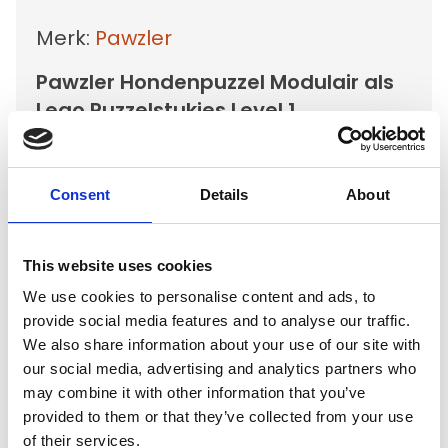
Merk:
Pawzler
Pawzler Hondenpuzzel Modulair als
Lego Puzzelstukjes Level 1
Kies uw uitvoering
Consent
Details
About
€3,49
This website uses cookies
Niet op voorraad
We use cookies to personalise content and ads, to
provide social media features and to analyse our traffic.
Voor 15.00 uur besteld dezelfde werkdag
We also share information about your use of our site with
verzonden
our social media, advertising and analytics partners who
Gratis verzending vanaf €50,-
may combine it with other information that you’ve
Verzending €5,95 Nederland
provided to them or that they’ve collected from your use
of their services.
Verzending €7,95 België