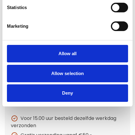
Artikelcode
801491
Statistics
EAN
796520103443
Marketing
Allow all
Merk:
Pawzler
Pawzler Hondenpuzzel Rainbow set
Allow selection
mini Level 1-3
€34,99
Deny
Op voorraad
Voor 15.00 uur besteld dezelfde werkdag
verzonden