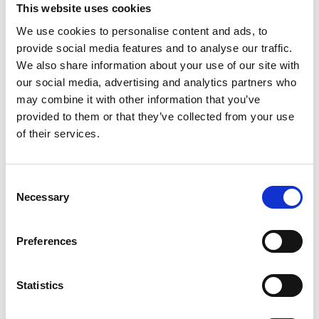
This website uses cookies
€64,95
We use cookies to personalise content and ads, to
Op voorraad
provide social media features and to analyse our traffic.
We also share information about your use of our site with
Voor 15.00 uur besteld dezelfde werkdag
our social media, advertising and analytics partners who
verzonden
may combine it with other information that you’ve
provided to them or that they’ve collected from your use
Gratis verzending vanaf €50,-
of their services.
Verzending €5,95 Nederland
Verzending €7,95 België
Consent
Necessary
In winkelwagen
Selection
Preferences
Gerelateerde producten
Statistics