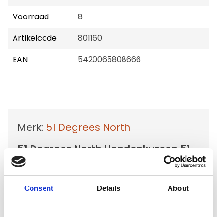
Voorraad
8
Artikelcode
801160
EAN
5420065808666
Merk:
51 Degrees North
51 Degrees North Hondenkussen 51
Storm Bench Cushion 104x68x5
Kies uw uitvoering
Consent
Details
About