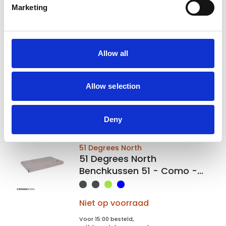
51DegreesNorth
Marketing
51DegreesNorth
Benchkussen Sheep, maat L
104x68
Allow all
Op voorraad
Voor 15:00 besteld,
zelfde werkdag verzonden
Allow selection
€54,95
In winkelwagen
Deny
51 Degrees North
51 Degrees North
Benchkussen 51 - Como -
Mattress - XL - 104x68x5
Niet op voorraad
Voor 15:00 besteld,