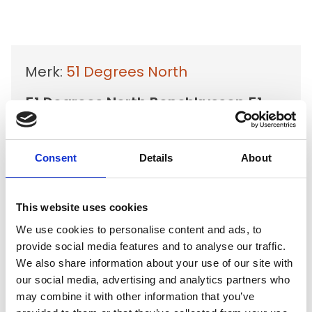
Merk:
51 Degrees North
51 Degrees North Benchkussen 51 -
Como - Mattress - XL - 104x68x5
Kies uw uitvoering
Consent
Details
About
This website uses cookies
€77,45
We use cookies to personalise content and ads, to
Niet op voorraad
provide social media features and to analyse our traffic.
We also share information about your use of our site with
Voor 15.00 uur besteld dezelfde werkdag
our social media, advertising and analytics partners who
verzonden
may combine it with other information that you’ve
Gratis verzending vanaf €50,-