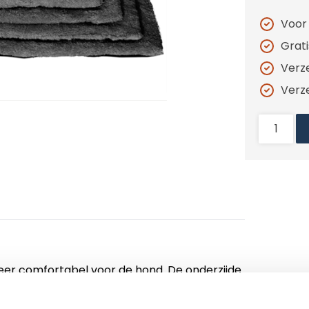
Voor
Grat
Verz
Verz
zeer comfortabel voor de hond. De onderzijde
 schuift.
r en wasbaar op 30°