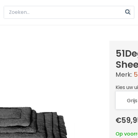
51De
Shee
Merk:
5
Kies uw u
€59,9
Op voor