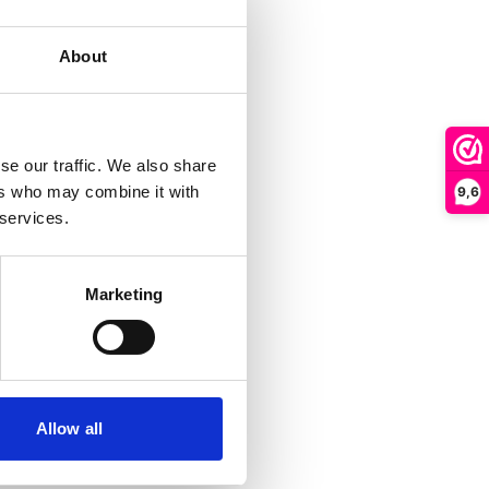
About
se our traffic. We also share
ers who may combine it with
9,6
 services.
Marketing
Allow all