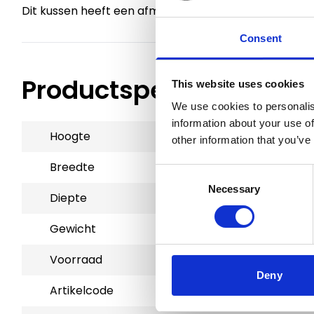
Dit kussen heeft een afmeting van 119cm x 73cm
Consent
Productspecificaties
This website uses cookies
We use cookies to personalis
information about your use of
Hoogte
2 cm
other information that you’ve
Breedte
73 cm
Consent
Necessary
Selection
Diepte
119 cm
Gewicht
2 kg
Voorraad
10
Deny
Artikelcode
800490