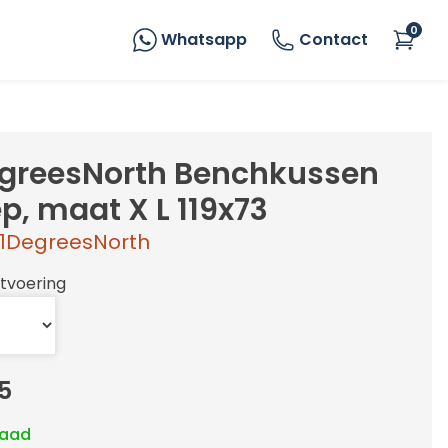
0
Whatsapp
Contact
greesNorth Benchkussen
p, maat X L 119x73
1DegreesNorth
itvoering
5
raad