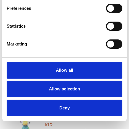
zelfde werkdag verzonden
Preferences
€19,95
In winkelwagen
Statistics
KLD
Marketing
KLD Pluche krokodil
Allow all
Op voorraad
Voor 15:00 besteld,
zelfde werkdag verzonden
Allow selection
€7,95
In winkelwagen
Deny
KLD