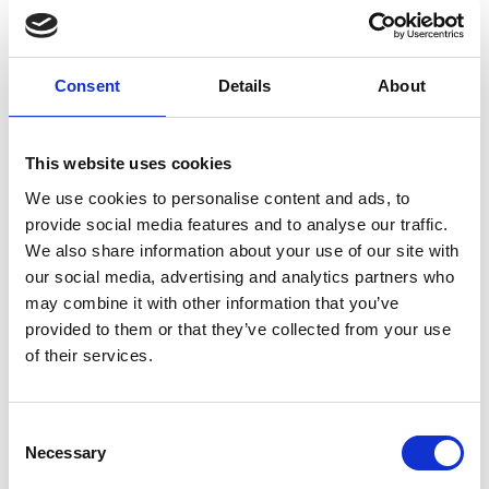
Dogs Collection
Dogs Collection
Hondenknuffel Dieren
Consent
Details
About
Op voorraad
Voor 15:00 besteld,
This website uses cookies
zelfde werkdag verzonden
We use cookies to personalise content and ads, to
€9,99
provide social media features and to analyse our traffic.
We also share information about your use of our site with
In winkelwagen
our social media, advertising and analytics partners who
may combine it with other information that you’ve
Red Dingo
provided to them or that they’ve collected from your use
Red Dingo Hondenknuffel
of their services.
Durables
Consent
Op voorraad
Necessary
Selection
Voor 15:00 besteld,