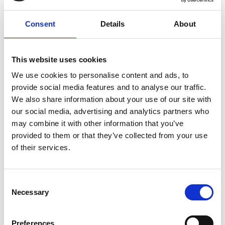
Voorraad
26
Consent
Details
About
Artikelcode
80228
This website uses cookies
EAN
9506761252746
We use cookies to personalise content and ads, to
provide social media features and to analyse our traffic.
We also share information about your use of our site with
our social media, advertising and analytics partners who
may combine it with other information that you’ve
Merk:
KLD
provided to them or that they’ve collected from your use
of their services.
KLD Hondenspeelgoed pluche gorilla
38 cm
Consent
€6,99
Necessary
Selection
Op voorraad
Preferences