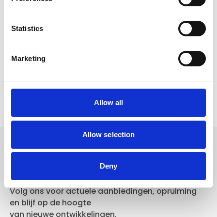
Voor 15.00 uur besteld dezelfde werkdag
verzonden
Statistics
Gratis verzending vanaf €50,-
Verzending €5,95 Nederland
Marketing
Verzending €7,95 België
In winkelwagen
Allow all
Allow selection
Volg ons
Deny
Volg ons voor actuele aanbiedingen, opruiming
en blijf op de hoogte
van nieuwe ontwikkelingen.