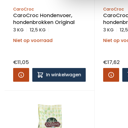
CaroCroc
CaroCroc
CaroCroc Hondenvoer,
CaroCroc
hondenbrokken Original
hondenbr
3 KG
12,5 KG
3 KG
12,
Niet op voorraad
Niet op vo
€11,05
€17,62
In winkelwagen