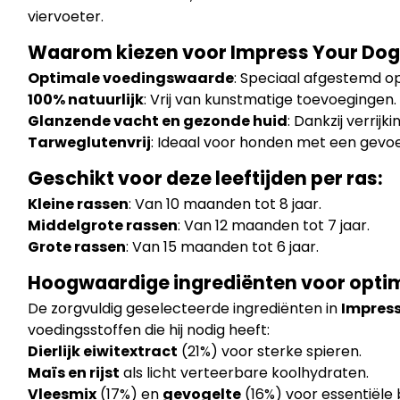
viervoeter.
Waarom kiezen voor Impress Your Dog
Optimale voedingswaarde
: Speciaal afgestemd o
100% natuurlijk
: Vrij van kunstmatige toevoegingen.
Glanzende vacht en gezonde huid
: Dankzij verrijk
Tarweglutenvrij
: Ideaal voor honden met een gevoel
Geschikt voor deze leeftijden per ras:
Kleine rassen
: Van 10 maanden tot 8 jaar.
Middelgrote rassen
: Van 12 maanden tot 7 jaar.
Grote rassen
: Van 15 maanden tot 6 jaar.
Hoogwaardige ingrediënten voor opti
De zorgvuldig geselecteerde ingrediënten in
Impress
voedingsstoffen die hij nodig heeft:
Dierlijk eiwitextract
(21%) voor sterke spieren.
Maïs en rijst
als licht verteerbare koolhydraten.
Vleesmix
(17%) en
gevogelte
(16%) voor essentiële