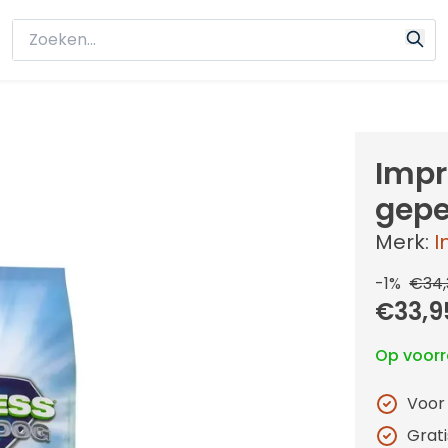
Impr
gepe
Merk:
I
-1%
€34,
€33,9
Op voor
Voor
Grat