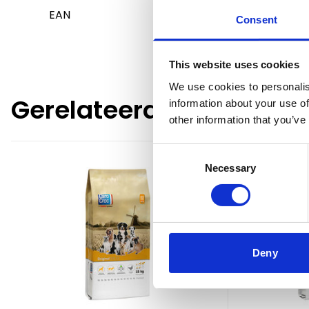
EAN
8714469003961
Consent
This website uses cookies
We use cookies to personalis
Gerelateerde producte
information about your use of
other information that you’ve
Consent
Necessary
Selection
Deny