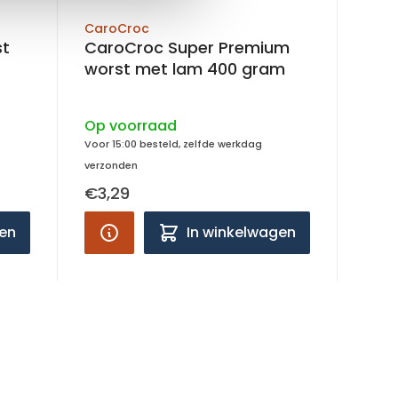
CaroCroc
st
CaroCroc Super Premium
worst met lam 400 gram
Op voorraad
Voor 15:00 besteld, zelfde werkdag
verzonden
€3,29
gen
In winkelwagen