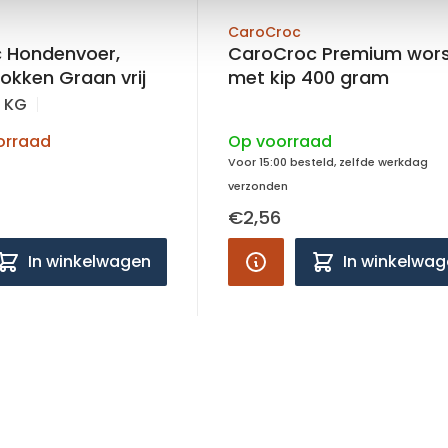
CaroCroc
 Hondenvoer,
CaroCroc Premium wor
okken Graan vrij
met kip 400 gram
5 KG
orraad
Op voorraad
Voor 15:00 besteld, zelfde werkdag
verzonden
€2,56
In winkelwagen
In winkelwa