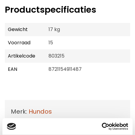
Productspecificaties
Gewicht
17 kg
Voorraad
15
Artikelcode
803215
EAN
8721154911487
Merk:
Hundos
Hundos Hondenbench model DL
maat M Deur rechts