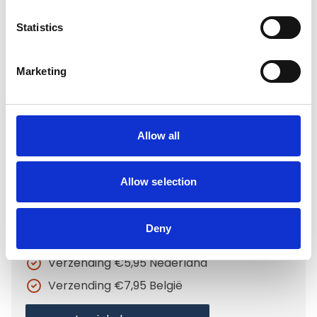
Geen Benchverkleiner
Statistics
Vetbed
Marketing
Geen Vetbed
€325,00
Allow all
Op voorraad
Allow selection
Voor 15.00 uur besteld dezelfde werkdag
verzonden
Deny
Gratis verzending vanaf €50,-
Verzending €5,95 Nederland
Verzending €7,95 België