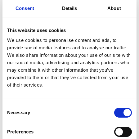
Antislipmat
Consent
Details
About
Geen Antislipmat
This website uses cookies
Drink/voer bak opties
We use cookies to personalise content and ads, to
provide social media features and to analyse our traffic.
Geen Voerbak
We also share information about your use of our site with
our social media, advertising and analytics partners who
Benchkussen
may combine it with other information that you’ve
provided to them or that they’ve collected from your use
Geen Benchkussen
of their services.
Wielenframe
Consent
Necessary
Selection
Geen Wielenframe
Preferences
Benchverkleiner