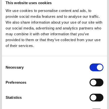
Productspecificaties
This website uses cookies
We use cookies to personalise content and ads, to
Gewicht
17 kg
provide social media features and to analyse our traffic.
We also share information about your use of our site with
Voorraad
8
our social media, advertising and analytics partners who
may combine it with other information that you’ve
Artikelcode
803214
provided to them or that they’ve collected from your use
of their services.
EAN
8721154911470
Consent
Necessary
Selection
Merk:
Hundos
Preferences
Hundos Hondenbench model DL
Statistics
maat M Deur links
Antislipmat