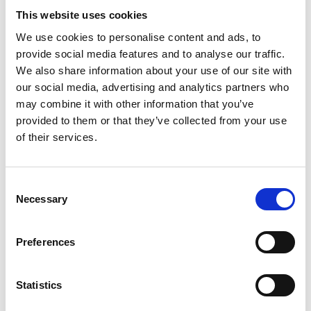
Productspecificaties
This website uses cookies
We use cookies to personalise content and ads, to
provide social media features and to analyse our traffic.
Gewicht
17 kg
We also share information about your use of our site with
our social media, advertising and analytics partners who
Voorraad
13
may combine it with other information that you’ve
Artikelcode
803219
provided to them or that they’ve collected from your use
of their services.
EAN
8721154911517
Consent
Necessary
Selection
Preferences
Merk:
Hundos
Hundos Hondenbench model DK
Statistics
maat M deur rechtsdraaiend