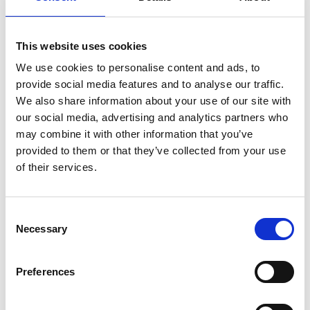
€3,75
In winkelwagen
This website uses cookies
We use cookies to personalise content and ads, to
provide social media features and to analyse our traffic.
ProCyoN
We also share information about your use of our site with
ProCyoN Clicker met ring
our social media, advertising and analytics partners who
may combine it with other information that you’ve
provided to them or that they’ve collected from your use
Op voorraad
of their services.
Voor 15:00 besteld,
zelfde werkdag verzonden
€3,50
Consent
Necessary
Selection
In winkelwagen
Preferences
De-Tail
De-Tail Kaastrainers zakje