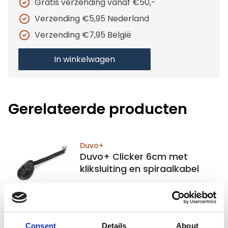
Gratis verzending vanaf €50,-
Verzending €5,95 Nederland
Verzending €7,95 België
In winkelwagen
Gerelateerde producten
Duvo+
Duvo+ Clicker 6cm met
kliksluiting en spiraalkabel
Op voorraad
Voor 15:00 besteld,
Consent
Details
About
zelfde werkdag verzonden