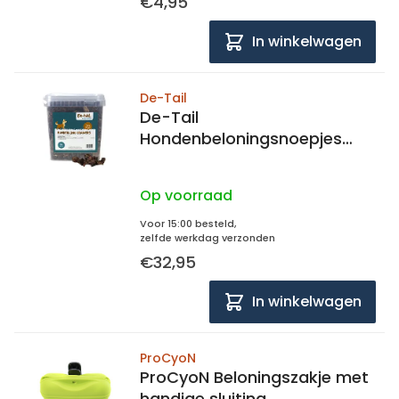
€4,95
In winkelwagen
De-Tail
De-Tail
Hondenbeloningsnoepjes
long trainers 100% vlees
emmer 5 liter - 850 gram
Op voorraad
Voor 15:00 besteld,
zelfde werkdag verzonden
€32,95
In winkelwagen
ProCyoN
ProCyoN Beloningszakje met
handige sluiting