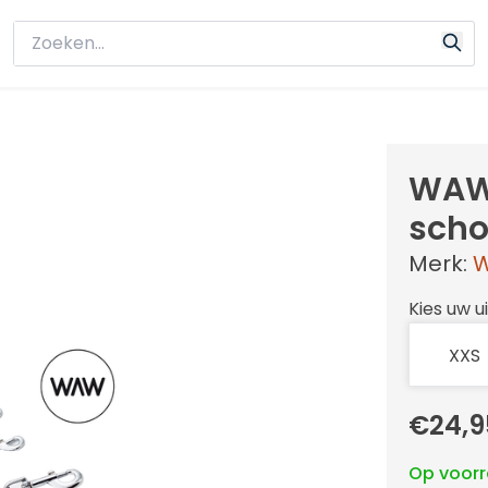
WAW 
scho
Merk:
Kies uw u
€24,9
Op voor