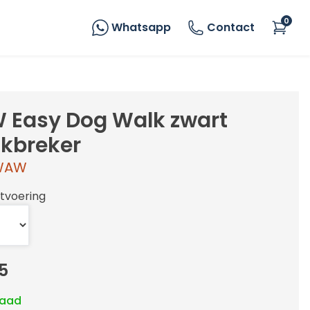
0
Whatsapp
Contact
Easy Dog Walk zwart
kbreker
WAW
itvoering
5
raad