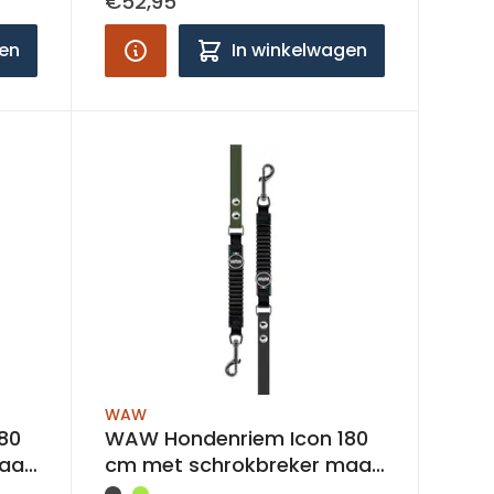
€52,95
gen
In winkelwagen
WAW
80
WAW Hondenriem Icon 180
aat
cm met schrokbreker maat
M