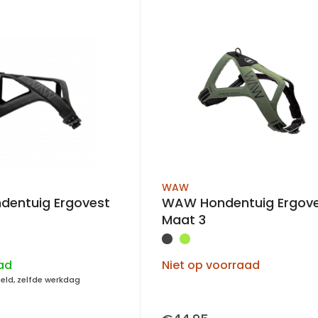
WAW
entuig Ergovest
WAW Hondentuig Ergov
Maat 3
ad
Niet op voorraad
teld, zelfde werkdag