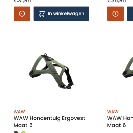
€31,95
€36,95
In winkelwagen
WAW
WAW
WAW Hondentuig Ergovest
WAW Hond
Maat 5
Maat 6