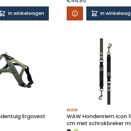
€44,95
In winkelwagen
In winkelwa
WAW
entuig Ergovest
WAW Hondenriem Icon 1
cm met schrokbreker m
S