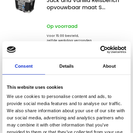
Jack and Vanilla Reisbench
opvouwbaar maat S
60x42x42cm
Op voorraad
Voor 15:00 besteld,
zelfde werkdag verzonden
€92,50
In winkelwagen
Consent
Details
About
Jack and Vanilla
This website uses cookies
Jack and Vanilla Reisbench
opvouwbaar maat XXL
We use cookies to personalise content and ads, to
102x69x69cm
provide social media features and to analyse our traffic.
We also share information about your use of our site with
Op voorraad
our social media, advertising and analytics partners who
may combine it with other information that you’ve
Voor 15:00 besteld,
zelfde werkdag verzonden
provided to them or that they’ve collected from your use