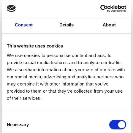
Artikelcode
801684
EAN
5415251021332
Consent
Details
About
This website uses cookies
We use cookies to personalise content and ads, to
Merk:
Jack and Vanilla
provide social media features and to analyse our traffic.
We also share information about your use of our site with
Jack and Vanilla Reisbench
our social media, advertising and analytics partners who
opvouwbaar maat M 70x52x52cm
may combine it with other information that you’ve
€107,95
provided to them or that they’ve collected from your use
of their services.
Op voorraad
Voor 15.00 uur besteld dezelfde werkdag
Consent
verzonden
Necessary
Selection