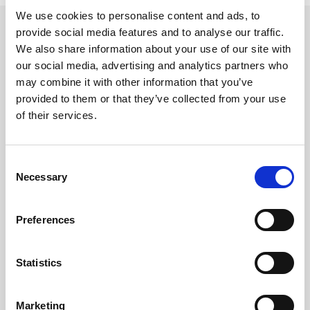
We use cookies to personalise content and ads, to
provide social media features and to analyse our traffic.
We also share information about your use of our site with
Volg ons
our social media, advertising and analytics partners who
may combine it with other information that you’ve
Volg ons voor actuele aanbiedingen, opruiming
provided to them or that they’ve collected from your use
en blijf op de hoogte
of their services.
van nieuwe ontwikkelingen.
Consent
Necessary
Selection
Contact
Preferences
Wilt u meer informatie?
Statistics
Neem contact op
Marketing