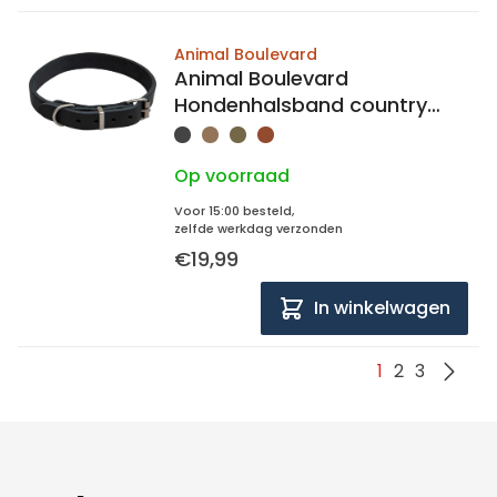
Animal Boulevard
Animal Boulevard
Hondenhalsband country
leer 22mm breed, 40-51cm
lang
Op voorraad
Voor 15:00 besteld,
zelfde werkdag verzonden
€19,99
In winkelwagen
1
2
3