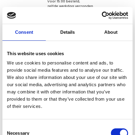
Voor 15:00 besteld,
zelfde werkdag verzonden
€13,95
In winkelwagen
Consent
Details
About
Animal Boulevard
This website uses cookies
Animal Boulevard Fietsmand
voor aan het stuur
We use cookies to personalise content and ads, to
provide social media features and to analyse our traffic.
We also share information about your use of our site with
Niet op voorraad
our social media, advertising and analytics partners who
may combine it with other information that you’ve
Voor 15:00 besteld,
zelfde werkdag verzonden
provided to them or that they’ve collected from your use
€52,95
of their services.
In winkelwagen
Consent
Necessary
Selection