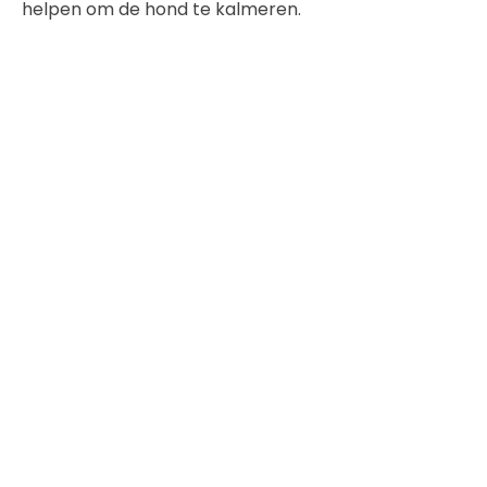
helpen om de hond te kalmeren.
Het is belangrijk om te onthouden dat elke hond
anders reageert op vuurwerk, dus je moet
verschillende benaderingen proberen om te
ontdekken wat het beste werkt voor jouw
specifieke hond.