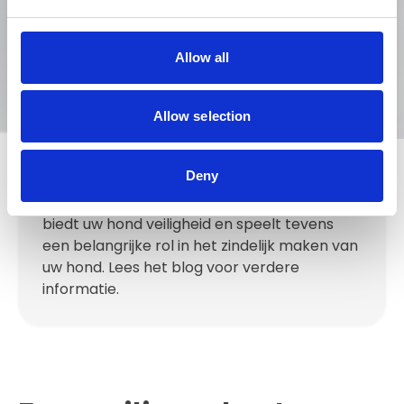
Allow all
In het kort
Auteur:
Sander
Allow selection
Een Hundos hondenbench heeft vele
Deny
voordelen bij uw pup en volwassen hond en
heeft een moderne uitstraling. De bench
biedt uw hond veiligheid en speelt tevens
een belangrijke rol in het zindelijk maken van
uw hond. Lees het blog voor verdere
informatie.