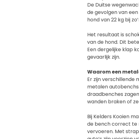
De Duitse wegenwach
de gevolgen van een 
hond van 22 kg bij zo’
Het resultaat is sch
van de hond. Dit bete
Een dergelijke klap ka
gevaarlijk zijn.
Waarom een metal
Er zijn verschillende
metalen autobench­­s. U
draadbenches zagen 
wanden braken of zel
Bij Kelders Kooien ma
de bench correct te 
vervoeren. Met strap
auto’s zijn voorzien 