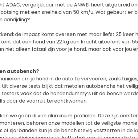
t ADAC, vergelijkbaar met de ANWB, heeft uitgebreid o
botsing met een snelheid van 50 km/u. Wat gebeurt er b
n aanrijding?
okkend: de impact komt overeen met maar liefst 25 keer 
kent dat een hond van 22 kg een kracht uitoefent van 550
n niet alleen fataal zijn voor je hond, maar ook voor jou e
en autobench?
 manieren om je hond in de auto te vervoeren, zoals tuigje
it diverse tests blijkt dat metalen autobench­­s het veiligst
testers vaak dat de hondendummy’s uit de bench werden
fs door de voorruit terechtkwamen.
ken we gebruik van aluminium profielen. Deze zijn oerster
monteren, behoren onze modellen tot de veiligste manie
s of sjorbanden kun je de bench stevig vastzetten in de 
van bevestigingsogen in de kofferbak om dit eenvoudig te 