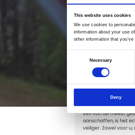
This website uses cookies
We use cookies to personalis
information about your use of
other information that you’ve
Consent
Necessary
Selection
In het kor
Auteur:
Marina Vink
Deny
Eén van de meest gest
aanschaffen, is het e
veiliger. Zowel voor u