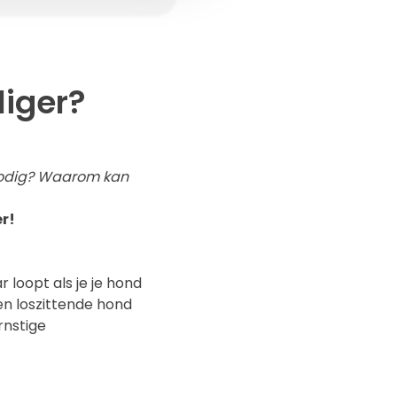
liger?
odig? Waarom kan
er!
r loopt als je je hond
een loszittende hond
rnstige