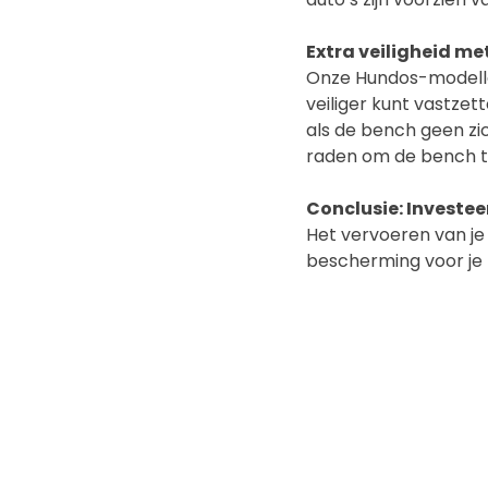
Extra veiligheid m
Onze Hundos-modelle
veiliger kunt vastzet
als de bench geen zic
raden om de bench te 
Conclusie: Investeer
Het vervoeren van je 
bescherming voor je h
absoluut de moeite wa
Wil je meer weten of
assortiment op
www.