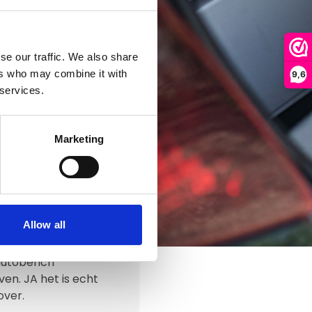
se our traffic. We also share
ers who may combine it with
9,6
 services.
Marketing
Allow all
 autobench
en. JA het is echt
over.