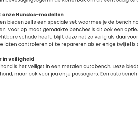
et onze Hundos-modellen
n bieden zelfs een speciale set waarmee je de bench no
ten. Voor op maat gemaakte benches is dit ook een optie. 
htbare schade heeft, blijft deze net zo veilig als daarvoor
laten controleren of te repareren als er enige twijfel is o
 in veiligheid
hond is het veiligst in een metalen autobench. Deze biedt
ond, maar ook voor jou en je passagiers. Een autobench i
ard is als het gaat om veiligheid op de weg.
 ben je op zoek naar een veilige autobench voor jouw hond
kelderskooien.nl
.