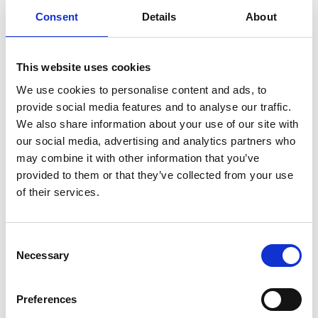
Niet op voorraad
Consent
Details
About
Voor 15:00 besteld,
zelfde werkdag verzonden
€139,95
This website uses cookies
We use cookies to personalise content and ads, to
In winkelwagen
provide social media features and to analyse our traffic.
We also share information about your use of our site with
De-Tail
our social media, advertising and analytics partners who
De-Tail Agility Tunnel
may combine it with other information that you’ve
provided to them or that they’ve collected from your use
of their services.
Niet op voorraad
Voor 15:00 besteld,
Consent
zelfde werkdag verzonden
Necessary
Selection
€220,00
In winkelwagen
Preferences