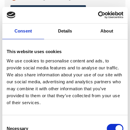
In winkelwagen
Consent
Details
About
Gerelateerde producten
This website uses cookies
De-Tail
We use cookies to personalise content and ads, to
De-Tail Agility Pylon 30 cm
provide social media features and to analyse our traffic.
hoog per stuk
We also share information about your use of our site with
our social media, advertising and analytics partners who
may combine it with other information that you’ve
Op voorraad
provided to them or that they’ve collected from your use
Voor 15:00 besteld,
of their services.
zelfde werkdag verzonden
€3,99
Consent
In winkelwagen
Necessary
Selection