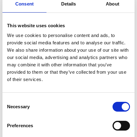
Consent
Details
About
Gerelateerde producten
This website uses cookies
We use cookies to personalise content and ads, to
provide social media features and to analyse our traffic.
We also share information about your use of our site with
Trixie
Trixie Agility Zak voor Tunnel
our social media, advertising and analytics partners who
60 cm set 2 stuks
may combine it with other information that you’ve
provided to them or that they’ve collected from your use
of their services.
Op voorraad
Voor 15:00 besteld,
zelfde werkdag verzonden
Consent
€18,95
Necessary
Selection
In winkelwagen
Preferences