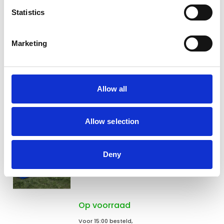
De-Tail
Statistics
De-Tail Agility professionele
Tyre Jump FCI
Marketing
Niet op voorraad
Voor 15:00 besteld,
zelfde werkdag verzonden
Allow all
€139,95
In winkelwagen
Allow selection
ProCyoN
Deny
ProCyoN Agility Tunnel 152
cm x 60 cm
Op voorraad
Voor 15:00 besteld,