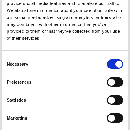
provide social media features and to analyse our traffic.
We also share information about your use of our site with
our social media, advertising and analytics partners who
Productspecificaties
may combine it with other information that you’ve
provided to them or that they’ve collected from your use
of their services.
Gewicht
0.75 kg
Voorraad
13
Consent
Necessary
Selection
Artikelcode
800301
EAN
8719992205011
Preferences
Statistics
Marketing
Merk:
Yakka's