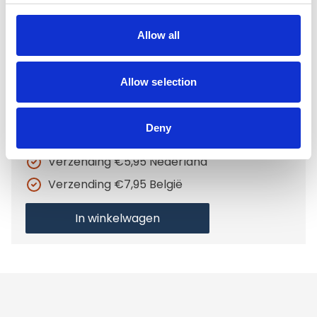
Yakka's Yakmelk kauwbot Maat M
€5,95
Allow all
Op voorraad
Allow selection
Voor 15.00 uur besteld dezelfde werkdag
verzonden
Deny
Gratis verzending vanaf €50,-
Verzending €5,95 Nederland
Verzending €7,95 België
In winkelwagen