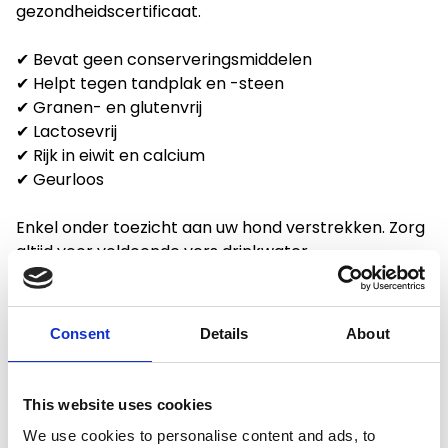
gezondheidscertificaat.
✔ Bevat geen conserveringsmiddelen
✔ Helpt tegen tandplak en -steen
✔ Granen- en glutenvrij
✔ Lactosevrij
✔ Rijk in eiwit en calcium
✔ Geurloos
Enkel onder toezicht aan uw hond verstrekken. Zorg
altijd voor voldoende vers drinkwater.
Wanneer uw hond genoten heeft van de yakka’s en
er een klein stukje is overgebleven kunt u deze in de
Consent
Details
About
magnetron max. 1 minuut opwarmen tot het uitzet.
Eenmaal afgekoeld kan uw hond de klus afmaken!
Maat M is 12cm lang, 75 gram
This website uses cookies
We use cookies to personalise content and ads, to