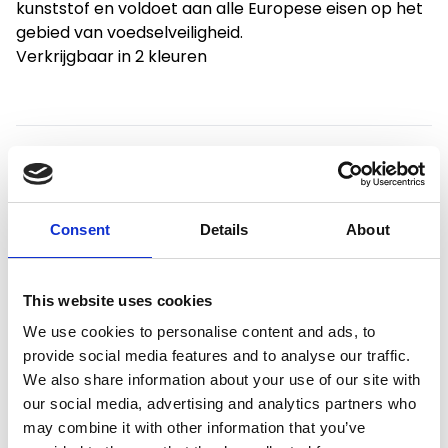
kunststof en voldoet aan alle Europese eisen op het
gebied van voedselveiligheid.
Verkrijgbaar in 2 kleuren
Productspecificaties
Consent
Details
About
Gewicht
1 kg
This website uses cookies
Voorraad
11
We use cookies to personalise content and ads, to
Artikelcode
4198
provide social media features and to analyse our traffic.
We also share information about your use of our site with
EAN
8003507041981
our social media, advertising and analytics partners who
may combine it with other information that you’ve