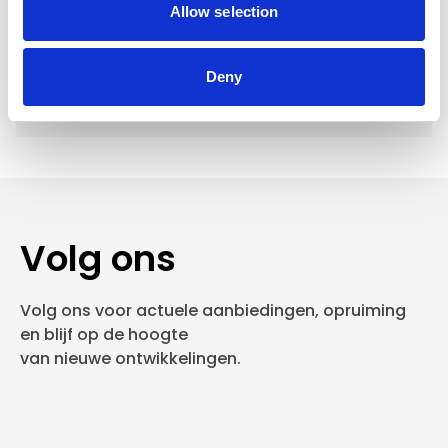
Allow selection
Verzending €5,95 Nederland
Verzending €7,95 België
Deny
In winkelwagen
Volg ons
Volg ons voor actuele aanbiedingen, opruiming
en blijf op de hoogte
van nieuwe ontwikkelingen.