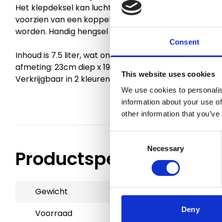
Het klepdeksel kan luchtdicht worden afgesloten doo
voorzien van een koppeling waardoor er meerdere 
worden. Handig hengsel om de voerton te tillen.
Consent
Inhoud is 7.5 liter, wat ongeveer 2.5kg aan voer is.
afmeting: 23cm diep x 19cm breed x 31cm hoog
This website uses cookies
Verkrijgbaar in 2 kleuren
We use cookies to personalis
information about your use of
other information that you’ve
Consent
Necessary
Selection
Productspecificaties
Gewicht
2 kg
Deny
Voorraad
24