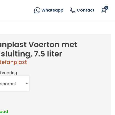
0
Whatsapp
Contact
anplast Voerton met
luiting, 7.5 liter
tefanplast
itvoering
raad