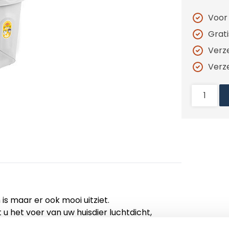
Voor
Grat
Verz
Verz
 is maar er ook mooi uitziet.
 u het voer van uw huisdier luchtdicht,
s zoals het bedoeld is.