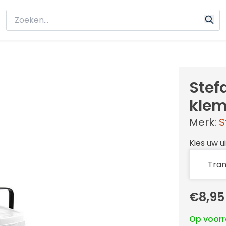
Stef
klems
Merk:
S
Kies uw u
€8,95
Op voor