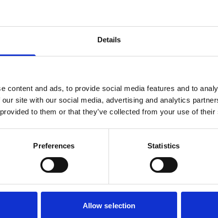
r middel van een klem, en de voerton is
voertonnen aan elkaar gekoppeld kunnen
Details
e content and ads, to provide social media features and to analy
 our site with our social media, advertising and analytics partn
 provided to them or that they’ve collected from your use of their
Preferences
Statistics
Allow selection