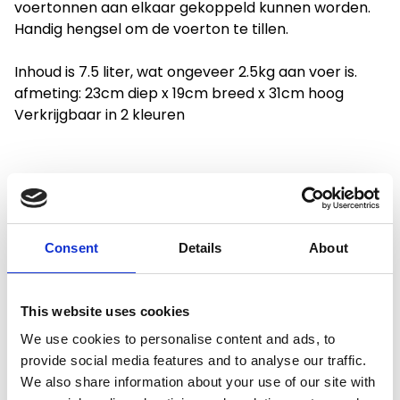
voertonnen aan elkaar gekoppeld kunnen worden.
Handig hengsel om de voerton te tillen.
Inhoud is 7.5 liter, wat ongeveer 2.5kg aan voer is.
afmeting: 23cm diep x 19cm breed x 31cm hoog
Verkrijgbaar in 2 kleuren
Consent
Details
About
Productspecificaties
This website uses cookies
Gewicht
2 kg
We use cookies to personalise content and ads, to
Voorraad
24
provide social media features and to analyse our traffic.
We also share information about your use of our site with
Artikelcode
98550