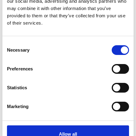
our social media, advertising and analytics partners who
may combine it with other information that you’ve
EAN
8003507985506
provided to them or that they’ve collected from your use
of their services.
Consent
Necessary
Selection
Merk:
Stefanplast
Stefanplast Voerton met
Preferences
klemsluiting, 7.5 liter
Kies uw uitvoering
Statistics
Marketing
€8,95
Op voorraad
Allow all