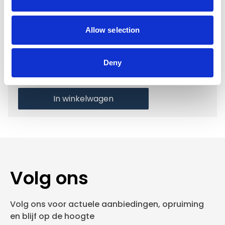
Voor 15.00 uur besteld dezelfde werkdag
verzonden
Allow selection
Gratis verzending vanaf €50,-
Verzending €5,95 Nederland
Deny
Verzending €7,95 België
In winkelwagen
Volg ons
Volg ons voor actuele aanbiedingen, opruiming
en blijf op de hoogte