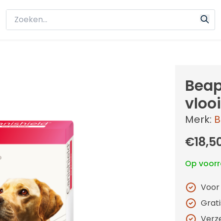
Beap
vloo
Merk:
B
€18,5
Op voor
Voor
Grat
Verz