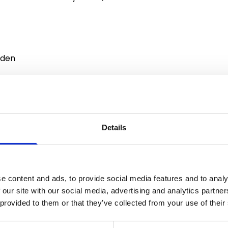
nden
Details
e content and ads, to provide social media features and to analy
chermende sachet. Bevestig de halsband
 our site with our social media, advertising and analytics partn
t er ongeveer twee platte vingers ruimte
 provided to them or that they’ve collected from your use of their
 cm voorbij de gesp. Controleer regelmatig of