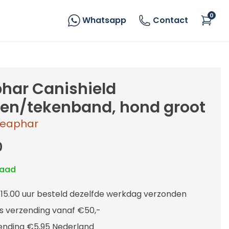
0
Whatsapp
Contact
har Canishield
ien/tekenband, hond groot
eaphar
0
raad
 15.00 uur besteld dezelfde werkdag verzonden
is verzending vanaf €50,-
ending €5,95 Nederland