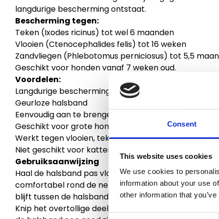
langdurige bescherming ontstaat.
Bescherming tegen:
Teken (Ixodes ricinus) tot wel 6 maanden
Vlooien (Ctenocephalides felis) tot 16 weken
Zandvliegen (Phlebotomus perniciosus) tot 5,5 maa
Geschikt voor honden vanaf 7 weken oud.
Voordelen:
Langdurige bescherming tegen parasieten
Geurloze halsband
Eenvoudig aan te brengen
Consent
Geschikt voor grote honden
Werkt tegen vlooien, teken en zandvliegen
Niet geschikt voor katten.
This website uses cookies
Gebruiksaanwijzing
We use cookies to personalis
Haal de halsband pas vlak voor gebruik uit het bes
information about your use of
comfortabel rond de nek van je hond. Zorg ervoor da
other information that you’ve
blijft tussen de halsband en de nek.
Knip het overtollige deel van de band af, ongeveer 5
Consent