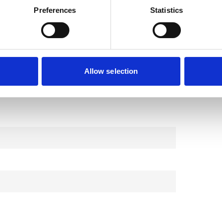
n.
Preferences
Statistics
xideerde sojaolie, diisonyl adipaat,
inkstearaat, stearinezuur
Allow selection