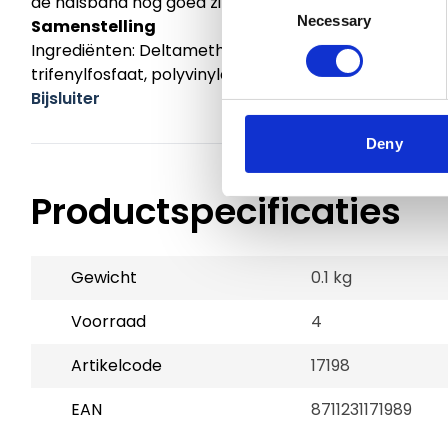
de halsband nog goed zit en pas deze indien nodig aa
Necessary
Selection
Samenstelling
Ingrediënten: Deltamethrin 1.04g, carbon zwart, geëpo
trifenylfosfaat, polyvinylchloride, calciumstearaat, z
Bijsluiter
Deny
Productspecificaties
Gewicht
0.1 kg
Voorraad
4
Artikelcode
17198
EAN
8711231171989