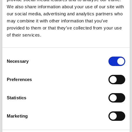
We also share information about your use of our site with
our social media, advertising and analytics partners who
may combine it with other information that you’ve
Productspecificaties
provided to them or that they’ve collected from your use
of their services.
Gewicht
0.2 kg
Consent
Artikelcode
11327
Necessary
Selection
EAN
8711231113279
Preferences
Statistics
Merk:
Beaphar
Marketing
Beaphar Vingertandenborstel, 2