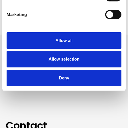
In winkelwagen
Marketing
Allow all
Volg ons
Allow selection
Volg ons voor actuele aanbiedingen, opruiming
Deny
en blijf op de hoogte
van nieuwe ontwikkelingen.
Contact