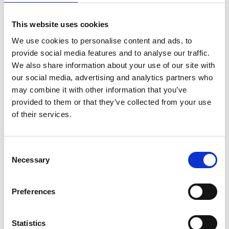
This website uses cookies
We use cookies to personalise content and ads, to
provide social media features and to analyse our traffic.
Merk:
Maelson
We also share information about your use of our site with
our social media, advertising and analytics partners who
Maelson Vervangingshoes
may combine it with other information that you’ve
Reisbench Antraciet 105 cm
provided to them or that they’ve collected from your use
of their services.
€159,99
Op voorraad
Consent
Necessary
Selection
Voor 15.00 uur besteld dezelfde werkdag
verzonden
Preferences
Gratis verzending vanaf €50,-
Verzending €5,95 Nederland
Statistics
Verzending €7,95 België