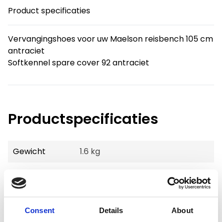
Product specificaties
Vervangingshoes voor uw Maelson reisbench 105 cm
antraciet
Softkennel spare cover 92 antraciet
Productspecificaties
Gewicht
1.6 kg
Voorraad
2
Artikelcode
SKC 7105
Consent
Details
About
EAN
4260195040199