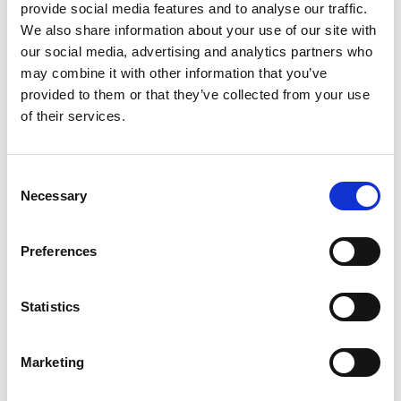
KLD Katoenen flossy bal, klein
provide social media features and to analyse our traffic.
€1,99
We also share information about your use of our site with
our social media, advertising and analytics partners who
may combine it with other information that you’ve
Op voorraad
provided to them or that they’ve collected from your use
of their services.
Voor 15.00 uur besteld dezelfde werkdag
verzonden
Gratis verzending vanaf €50,-
Consent
Verzending €5,95 Nederland
Necessary
Selection
Verzending €7,95 België
Preferences
In winkelwagen
Statistics
Gerelateerde producten
Marketing