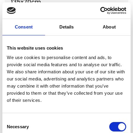
135x70cm
€15,95
Niet op voorraad
Consent
Details
About
Voor 15.00 uur besteld dezelfde werkdag
verzonden
This website uses cookies
Gratis verzending vanaf €50,-
We use cookies to personalise content and ads, to
Verzending €5,95 Nederland
provide social media features and to analyse our traffic.
Verzending €7,95 België
We also share information about your use of our site with
our social media, advertising and analytics partners who
In winkelwagen
may combine it with other information that you’ve
provided to them or that they’ve collected from your use
of their services.
Gerelateerde producten
Consent
Necessary
Selection