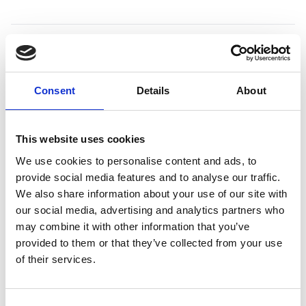
Productspecificaties
Consent
Details
About
Gewicht
0.09 kg
This website uses cookies
Voorraad
7
We use cookies to personalise content and ads, to
Artikelcode
802772
provide social media features and to analyse our traffic.
We also share information about your use of our site with
EAN
5411290226011
our social media, advertising and analytics partners who
may combine it with other information that you’ve
provided to them or that they’ve collected from your use
of their services.
Merk:
Flamingo