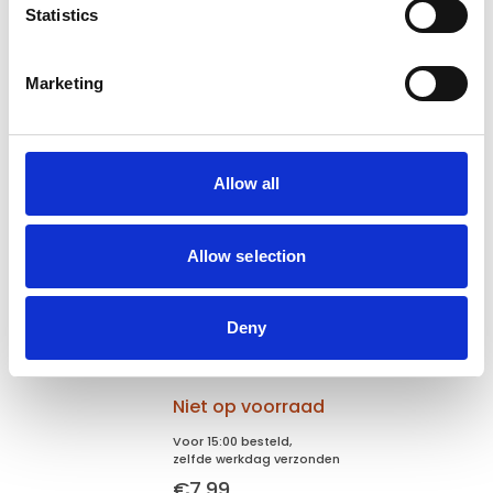
Verzending €5,95 Nederland
Statistics
Verzending €7,95 België
Marketing
In winkelwagen
Allow all
Gerelateerde producten
Allow selection
KLD
KLD Rubber bal 80mm
Deny
Niet op voorraad
Voor 15:00 besteld,
zelfde werkdag verzonden
€7,99