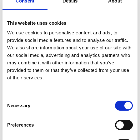
Consent
Details
About
This website uses cookies
Merk:
KLD
We use cookies to personalise content and ads, to
KLD Hondenspeelgoed Rubber bal
provide social media features and to analyse our traffic.
50mm
We also share information about your use of our site with
our social media, advertising and analytics partners who
Kies uw uitvoering
may combine it with other information that you’ve
provided to them or that they’ve collected from your use
of their services.
€2,95
Consent
Niet op voorraad
Necessary
Selection
Voor 15.00 uur besteld dezelfde werkdag
verzonden
Preferences
Gratis verzending vanaf €50,-