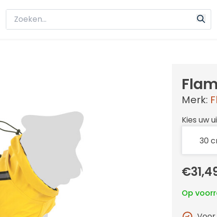
Flam
Merk:
F
Kies uw u
€31,4
Op voor
Voor