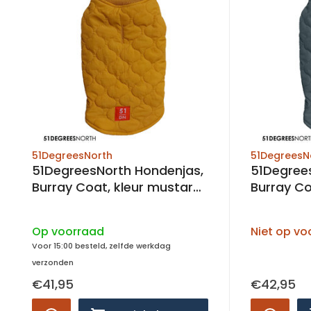
51DegreesNorth
51DegreesN
51DegreesNorth Hondenjas,
51Degree
Burray Coat, kleur mustard,
Burray Coat, 
maat 24-44
maat 
Op voorraad
Niet op vo
Voor 15:00 besteld, zelfde werkdag
verzonden
€41,95
€42,95