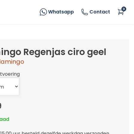
0
Whatsapp
Contact
ingo Regenjas ciro geel
lamingo
itvoering
9
raad
 15.00 uur besteld dezelfde werkdag verzonden