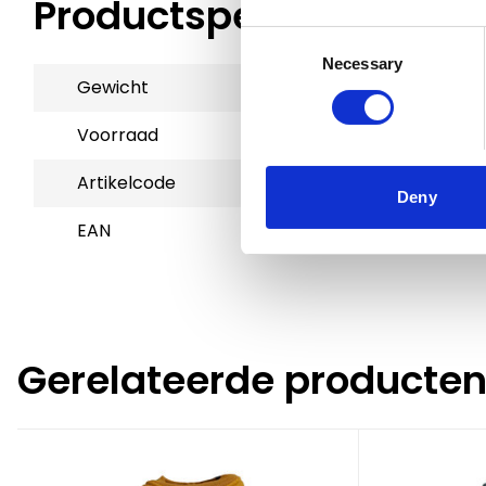
Productspecificaties
Consent
Necessary
Selection
Gewicht
0.09 kg
Voorraad
2
Artikelcode
801089
Deny
EAN
5400585208795
Gerelateerde producte