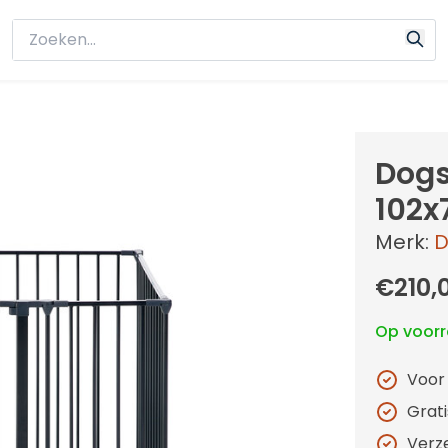
Dogs
102x
Merk:
D
€210,
Op voor
Voor
Grat
Verz