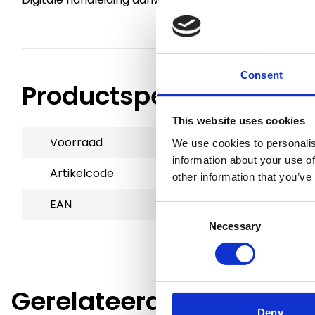
Consent
Productspecificaties
This website uses cookies
Voorraad
1
We use cookies to personalis
information about your use of
Artikelcode
801029
other information that you’ve
EAN
5705548047443
Consent
Necessary
Selection
Gerelateerde producte
Deny