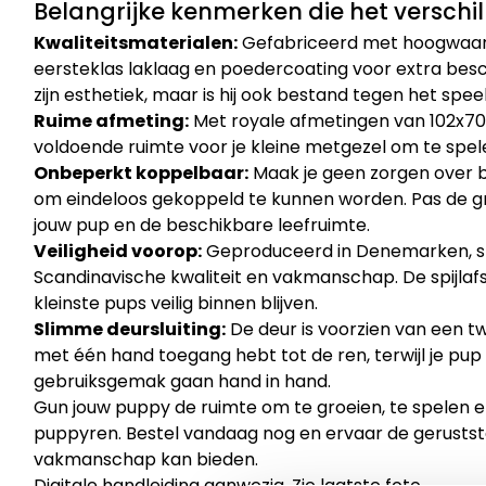
Belangrijke kenmerken die het verschi
Kwaliteitsmaterialen:
Gefabriceerd met hoogwaardi
eersteklas laklaag en poedercoating voor extra besc
zijn esthetiek, maar is hij ook bestand tegen het sp
Ruime afmeting:
Met royale afmetingen van 102x70
voldoende ruimte voor je kleine metgezel om te spel
Onbeperkt koppelbaar:
Maak je geen zorgen over 
om eindeloos gekoppeld te kunnen worden. Pas de g
jouw pup en de beschikbare leefruimte.
Veiligheid voorop:
Geproduceerd in Denemarken, s
Scandinavische kwaliteit en vakmanschap. De spijlaf
kleinste pups veilig binnen blijven.
Slimme deursluiting:
De deur is voorzien van een tw
met één hand toegang hebt tot de ren, terwijl je pup ve
gebruiksgemak gaan hand in hand.
Gun jouw puppy de ruimte om te groeien, te spelen 
puppyren. Bestel vandaag nog en ervaar de gerustste
vakmanschap kan bieden.
Digitale handleiding aanwezig. Zie laatste foto.