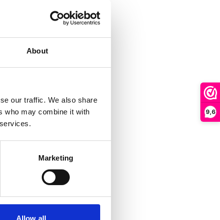
About
se our traffic. We also share
ers who may combine it with
9,6
 services.
Marketing
Allow all