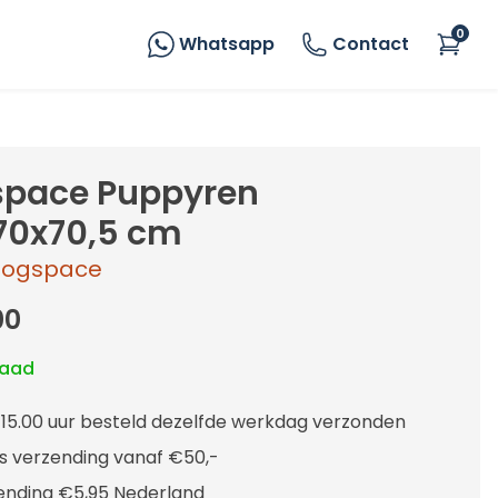
0
Whatsapp
Contact
pace Puppyren
70x70,5 cm
ogspace
00
raad
 15.00 uur besteld dezelfde werkdag verzonden
is verzending vanaf €50,-
ending €5,95 Nederland