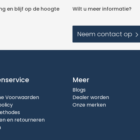
g en blijf op de hoogte
Wilt u meer informatie?
Neem contact op
enservice
Meer
Blogs
e Voorwaarden
Dealer worden
policy
Onze merken
ethodes
en en retourneren
n