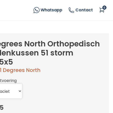
0
Whatsapp
Contact
egrees North Orthopedisch
enkussen 51 storm
5x5
1 Degrees North
itvoering
5