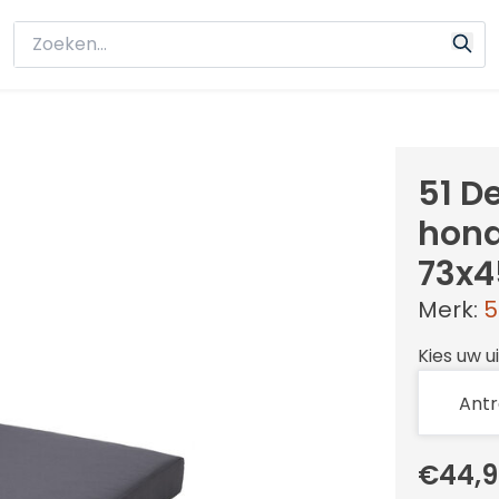
51 D
hond
73x4
Merk:
5
Kies uw u
€44,9