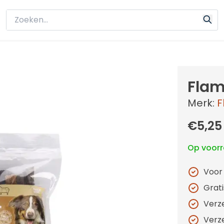
Flam
Merk:
F
€5,25
Op voor
Voor
Grat
Verz
Verz