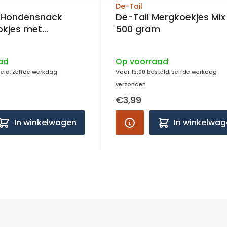
De-Tail
 Hondensnack
De-Tail Mergkoekjes Mix
okjes met
500 gram
ad
Op voorraad
teld, zelfde werkdag
Voor 15:00 besteld, zelfde werkdag
verzonden
€3,99
In winkelwagen
In winkelwa