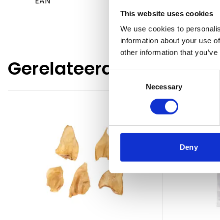
EAN
5400585182651
This website uses cookies
We use cookies to personalis
information about your use of
other information that you’ve
Gerelateerde producte
Consent
Necessary
Selection
Deny