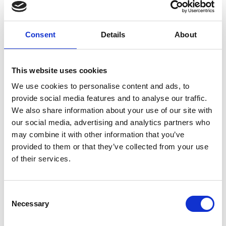
dier. Gemiddeld is dit 4x per jaar. Indien uw hond
meegaat op vakantie, is het verstandig navraag te
doen of voor het betreffende land een ander advies
Consent
Details
About
geldt. Kijk voor een advies op maat of meer
informatie over ontwormen op:
www.beaphar.nl/wormen
This website uses cookies
We use cookies to personalise content and ads, to
Samenstelling
provide social media features and to analyse our traffic.
Ingrediënten
:
Milbemycine oxime 12.5mg,
We also share information about your use of our site with
Praziquantel 125mg.
our social media, advertising and analytics partners who
may combine it with other information that you’ve
Bijsluiter
provided to them or that they’ve collected from your use
of their services.
Consent
Productspecificaties
Necessary
Selection