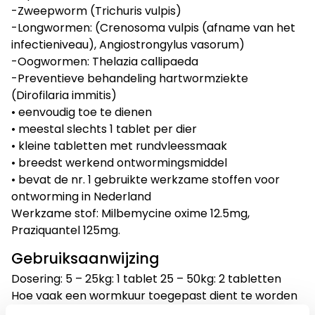
-Zweepworm (Trichuris vulpis)
-Longwormen: (Crenosoma vulpis (afname van het
infectieniveau), Angiostrongylus vasorum)
-Oogwormen: Thelazia callipaeda
-Preventieve behandeling hartwormziekte
(Dirofilaria immitis)
• eenvoudig toe te dienen
• meestal slechts 1 tablet per dier
• kleine tabletten met rundvleessmaak
• breedst werkend ontwormingsmiddel
• bevat de nr. 1 gebruikte werkzame stoffen voor
ontworming in Nederland
Werkzame stof: Milbemycine oxime 12.5mg,
Praziquantel 125mg.
Gebruiksaanwijzing
Dosering: 5 – 25kg: 1 tablet 25 – 50kg: 2 tabletten
Hoe vaak een wormkuur toegepast dient te worden
hangt af van o.a. de leeftijd en de omgeving van het