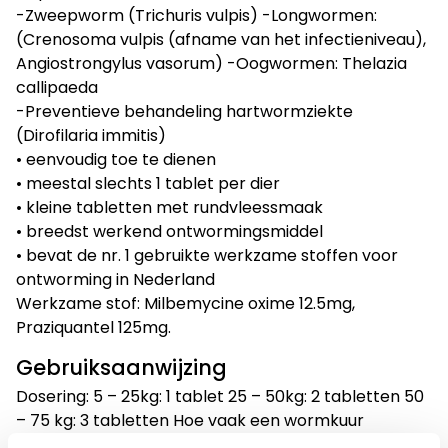
-Zweepworm (Trichuris vulpis) -Longwormen:
(Crenosoma vulpis (afname van het infectieniveau),
Angiostrongylus vasorum) -Oogwormen: Thelazia
callipaeda
-Preventieve behandeling hartwormziekte
(Dirofilaria immitis)
• eenvoudig toe te dienen
• meestal slechts 1 tablet per dier
• kleine tabletten met rundvleessmaak
• breedst werkend ontwormingsmiddel
• bevat de nr. 1 gebruikte werkzame stoffen voor
ontworming in Nederland
Werkzame stof: Milbemycine oxime 12.5mg,
Praziquantel 125mg.
Gebruiksaanwijzing
Dosering: 5 – 25kg: 1 tablet 25 – 50kg: 2 tabletten 50
– 75 kg: 3 tabletten Hoe vaak een wormkuur
toegepast dient te worden hangt af van o.a. de