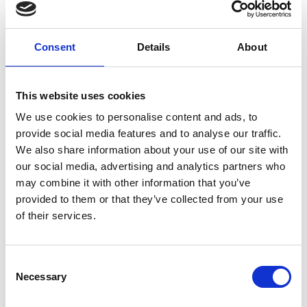
leeftijd en de omgeving van het dier. Gemiddeld is dit
4x per jaar. Indien uw hond meegaat op vakantie, is
het verstandig navraag te doen of voor het
Consent
Details
About
betreffende land een ander advies geldt. Kijk voor
een advies op maat of meer informatie over
ontwormen op: www.beaphar.nl/wormen
This website uses cookies
We use cookies to personalise content and ads, to
Samenstelling
provide social media features and to analyse our traffic.
Ingrediënten
:
Milbemycine oxime 12.5mg,
We also share information about your use of our site with
Praziquantel 125mg.
our social media, advertising and analytics partners who
may combine it with other information that you’ve
Bijsluiter
provided to them or that they’ve collected from your use
of their services.
Consent
Productspecificaties
Necessary
Selection