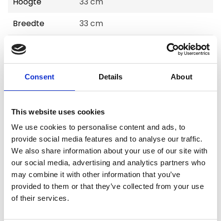
Hoogte
33 cm
Breedte
33 cm
Diepte
52 cm
Gewicht
4 kg
Consent
Details
About
Voorraad
2
Artikelcode
52706
This website uses cookies
We use cookies to personalise content and ads, to
EAN
4260195041257
provide social media features and to analyse our traffic.
We also share information about your use of our site with
our social media, advertising and analytics partners who
may combine it with other information that you’ve
provided to them or that they’ve collected from your use
of their services.
Merk:
Maelson