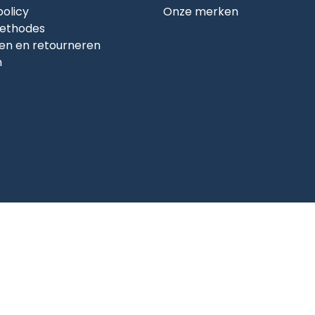
policy
Onze merken
ethodes
en en retourneren
n