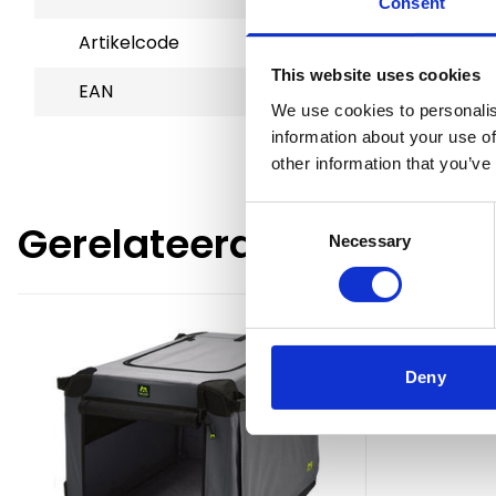
Consent
Artikelcode
70845
This website uses cookies
EAN
4260195042650
We use cookies to personalis
information about your use of
other information that you’ve
Consent
Gerelateerde producte
Necessary
Selection
Deny