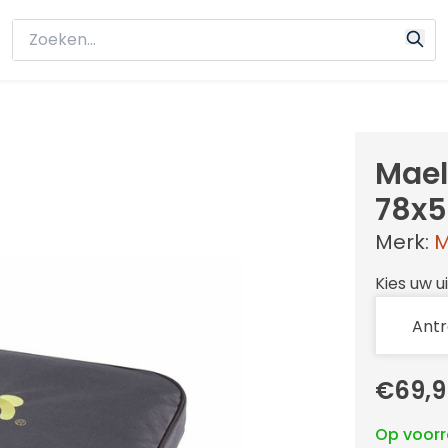
Mael
78x
Merk:
M
Kies uw u
€69,9
Op voor