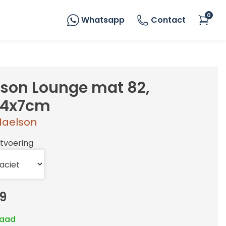
0
Whatsapp
Contact
son Lounge mat 82,
54x7cm
aelson
itvoering
9
raad